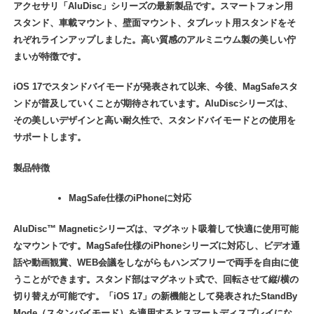
アクセサリ「AluDisc」シリーズの最新製品です。スマートフォン用
スタンド、車載マウント、壁面マウント、タブレット用スタンドをそ
れぞれラインアップしました。高い質感のアルミニウム製の美しい佇
まいが特徴です。
iOS 17でスタンドバイモードが発表されて以来、今後、MagSafeスタ
ンドが普及していくことが期待されています。AluDiscシリーズは、
その美しいデザインと高い耐久性で、スタンドバイモードとの使用を
サポートします。
製品特徴
MagSafe仕様のiPhoneに対応
AluDisc™ Magneticシリーズは、マグネット吸着して快適に使用可能
なマウントです。MagSafe仕様のiPhoneシリーズに対応し、ビデオ通
話や動画観賞、WEB会議をしながらもハンズフリーで両手を自由に使
うことができます。スタンド部はマグネット式で、回転させて縦/横の
切り替えが可能です。「iOS 17」の新機能として発表されたStandBy
Mode（スタンバイモード）を適用するとスマートディスプレイにな