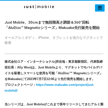
【公式サイト】Just
Mobile｜スマホ撮
Just Mobile、30cmまで無段階高さ調節＆360°回転
影用グッズ
「AluDisc™ Magneticシリーズ」Makuake先行販売を開始
ShutterGrip 2 日本
テレビ「バケッ
オールアルミボディ、iPhone、タブレットを強力なマグネットで
ト」で紹介されて
吸着
話題の超便利なスマ
ホグッズ
株式会社ロア・インターナショナル(所在地：東京都新宿区、代表取締
役社長：Ally Won)は、Just Mobileより、マグネットでモバイルデバ
イスを吸着しスマートな使用を可能「AluDisc™ Magneticシリーズ」
をMakuakeにて2023年7月7日12:00より先行発売を開始します。
プロジェクトページ：
https://www.makuake.com/project/just-
mobile2/
当シリーズは、Just Mobileがこれまで長年リリースしてきたアルミ製