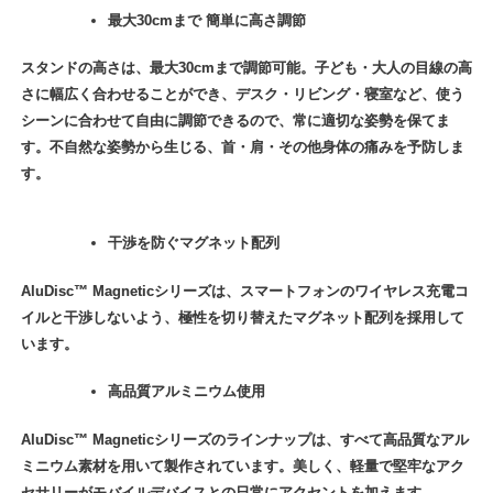
最大30cmまで 簡単に高さ調節
スタンドの高さは、最大30cmまで調節可能。子ども・大人の目線の高
さに幅広く合わせることができ、デスク・リビング・寝室など、使う
シーンに合わせて自由に調節できるので、常に適切な姿勢を保てま
す。不自然な姿勢から生じる、首・肩・その他身体の痛みを予防しま
す。
干渉を防ぐマグネット配列
AluDisc™ Magneticシリーズは、スマートフォンのワイヤレス充電コ
イルと干渉しないよう、極性を切り替えたマグネット配列を採用して
います。
高品質アルミニウム使用
AluDisc™ Magneticシリーズのラインナップは、すべて高品質なアル
ミニウム素材を用いて製作されています。美しく、軽量で堅牢なアク
セサリーがモバイルデバイスとの日常にアクセントを加えます。